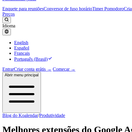
Enquete para reuniões
Conversor de fuso horário
Timer Pomodoro
Cria
Preços
Idioma
English
Español
Français
Português (Brasil)
Entrar
Criar conta grátis →
Começar →
Abrir menu principal
Blog do Koalendar
/
Produtividade
Melhores extensões do Google 