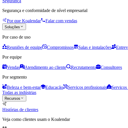
Segurança
Segurança e conformidade de nível empresarial
Por que Koalendar
Falar com vendas
Soluções
Por caso de uso
Reuniões de equipe
Compromissos
Salas e instalações
Entrev
Por equipe
Vendas
Atendimento ao cliente
Recrutamento
Consultores
Por segmento
Beleza e bem-estar
Educação
Serviços profissionais
Serviços 
Todas as indústrias
Recursos
Histórias de clientes
Veja como clientes usam o Koalendar