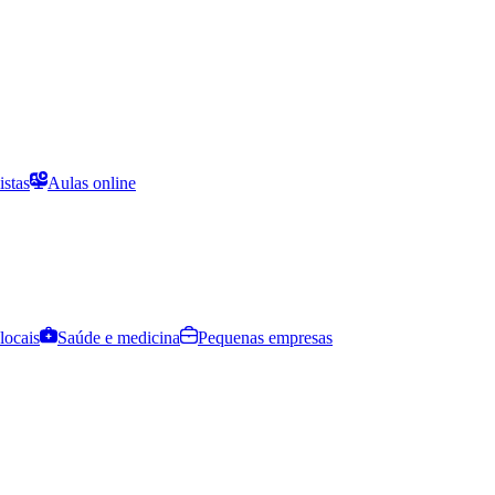
istas
Aulas online
locais
Saúde e medicina
Pequenas empresas