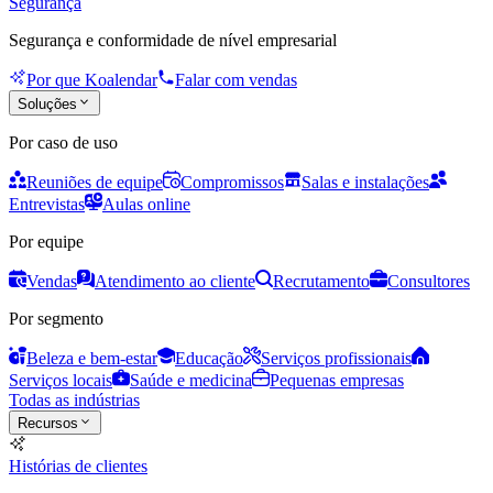
Segurança
Segurança e conformidade de nível empresarial
Por que Koalendar
Falar com vendas
Soluções
Por caso de uso
Reuniões de equipe
Compromissos
Salas e instalações
Entrevistas
Aulas online
Por equipe
Vendas
Atendimento ao cliente
Recrutamento
Consultores
Por segmento
Beleza e bem-estar
Educação
Serviços profissionais
Serviços locais
Saúde e medicina
Pequenas empresas
Todas as indústrias
Recursos
Histórias de clientes