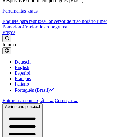
Respostas e suporte em português (Brasil)
Ferramentas grátis
Enquete para reuniões
Conversor de fuso horário
Timer
Pomodoro
Criador de cronograma
Preços
Idioma
Deutsch
English
Español
Français
Italiano
Português (Brasil)
Entrar
Criar conta grátis →
Começar →
Abrir menu principal