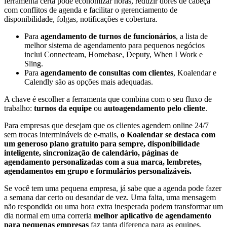
ferramenta certa pode economizar horas, reduzir dores de cabeça
com conflitos de agenda e facilitar o gerenciamento de
disponibilidade, folgas, notificações e cobertura.
Para
agendamento de turnos de funcionários
, a lista de
melhor sistema de agendamento para pequenos negócios
inclui Connecteam, Homebase, Deputy, When I Work e
Sling.
Para
agendamento de consultas com clientes
, Koalendar e
Calendly são as opções mais adequadas.
A chave é escolher a ferramenta que combina com o seu fluxo de
trabalho:
turnos da equipe
ou
autoagendamento pelo cliente
.
Para empresas que desejam que os clientes agendem online 24/7
sem trocas intermináveis de e-mails,
o Koalendar se destaca com
um generoso plano gratuito para sempre, disponibilidade
inteligente, sincronização de calendário, páginas de
agendamento personalizadas com a sua marca, lembretes,
agendamentos em grupo e formulários personalizáveis.
Se você tem uma pequena empresa, já sabe que a agenda pode fazer
a semana dar certo ou desandar de vez. Uma falta, uma mensagem
não respondida ou uma hora extra inesperada podem transformar um
dia normal em uma correria
melhor aplicativo de agendamento
para pequenas empresas
faz tanta diferença para as equipes.