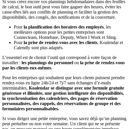
Si vous créez encore vos plannings hebdomadaires dans des feuilles
de calcul, le bon outil peut vous faire gagner des heures, éviter les
casse-têtes liés aux conflits de planning et faciliter la gestion des
disponibilités, des congés, des notifications et de la couverture.
Pour
la planification des horaires des employés
, les
meilleures options pour les petites entreprises sont
Connecteam, Homebase, Deputy, When I Work et Sling.
Pour
la prise de rendez-vous avec les clients
, Koalendar et
Calendly sont plus adaptés.
L’essentiel est de choisir l’outil qui correspond à votre façon de
travailler :
les plannings du personnel
ou
la prise de rendez-vous
par les clients eux-mêmes
.
Pour les entreprises qui souhaitent que leurs clients puissent prendre
rendez-vous en ligne 24h/24 et 7j/7 sans échanges d’e-mails
interminables,
Koalendar se distingue avec une formule gratuite
généreuse et illimitée, une gestion intelligente des disponibilités,
la synchronisation des calendriers, des pages de réservation
personnalisées, des rappels, des réservations de groupe et des
formulaires personnalisables.
Si vous dirigez une petite entreprise, vous savez déjà qu’un planning
peut perturber ou non votre semaine. Un client qui ne se présente
pas, un message manqué ou une heure supplémentaire imprévue