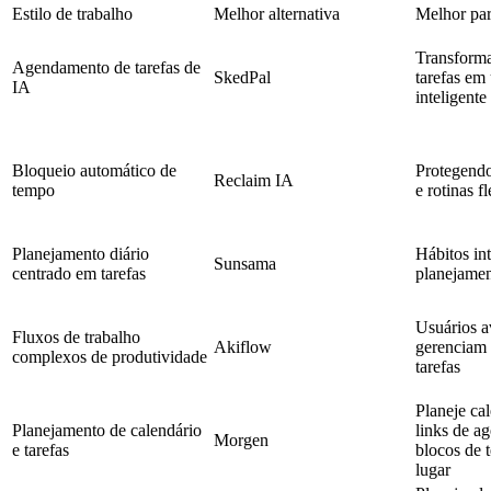
Estilo de trabalho
Melhor alternativa
Melhor pa
Transforma
Agendamento de tarefas de
SkedPal
tarefas em
IA
inteligente
Bloqueio automático de
Protegendo
Reclaim IA
tempo
e rotinas f
Planejamento diário
Hábitos in
Sunsama
centrado em tarefas
planejamen
Usuários 
Fluxos de trabalho
Akiflow
gerenciam 
complexos de produtividade
tarefas
Planeje cal
Planejamento de calendário
links de a
Morgen
e tarefas
blocos de
lugar