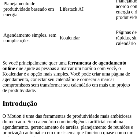
Planejando
Planejamento de
acordo com
produtividade baseado em
Lifestack AI
energia e r
energia
produtivid
Páginas d
Agendamento simples, sem
Koalendar
rápidas, s
complicações
calendário
Se você principalmente quer uma
ferramenta de agendamento
online
que ajude as pessoas a marcar um horário com você, o
Koalendar é a opção mais simples. Você pode criar uma página de
agendamento, conectar seu calendário e começar a marcar
compromissos sem transformar seu calendário em mais um projeto
de produtividade.
Introdução
O Motion é uma das ferramentas de produtividade mais ambiciosas
do mercado. Seu calendário com inteligência artificial combina
agendamento, gerenciamento de tarefas, planejamento de reuniões e
priorização automática em um sistema que funciona quase como um