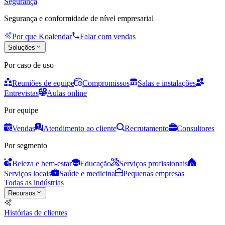
Segurança
Segurança e conformidade de nível empresarial
Por que Koalendar
Falar com vendas
Soluções
Por caso de uso
Reuniões de equipe
Compromissos
Salas e instalações
Entrevistas
Aulas online
Por equipe
Vendas
Atendimento ao cliente
Recrutamento
Consultores
Por segmento
Beleza e bem-estar
Educação
Serviços profissionais
Serviços locais
Saúde e medicina
Pequenas empresas
Todas as indústrias
Recursos
Histórias de clientes