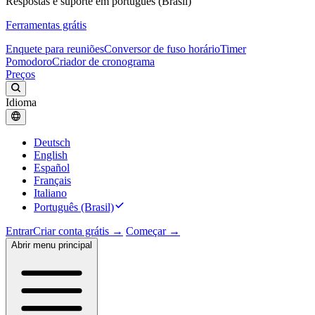
Respostas e suporte em português (Brasil)
Ferramentas grátis
Enquete para reuniões
Conversor de fuso horário
Timer
Pomodoro
Criador de cronograma
Preços
Idioma
Deutsch
English
Español
Français
Italiano
Português (Brasil)
Entrar
Criar conta grátis →
Começar →
Abrir menu principal