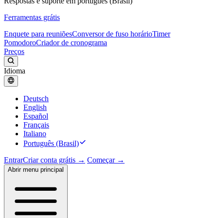
Respostas e suporte em português (Brasil)
Ferramentas grátis
Enquete para reuniões
Conversor de fuso horário
Timer
Pomodoro
Criador de cronograma
Preços
Idioma
Deutsch
English
Español
Français
Italiano
Português (Brasil)
Entrar
Criar conta grátis →
Começar →
Abrir menu principal