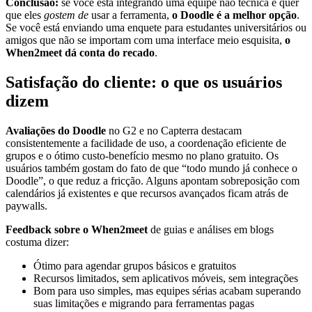
Conclusão:
se você está integrando uma equipe não técnica e quer
que eles
gostem de
usar a ferramenta,
o Doodle é a melhor opção
.
Se você está enviando uma enquete para estudantes universitários ou
amigos que não se importam com uma interface meio esquisita,
o
When2meet dá conta do recado
.
Satisfação do cliente: o que os usuários
dizem
Avaliações do Doodle
no G2 e no Capterra destacam
consistentemente a facilidade de uso, a coordenação eficiente de
grupos e o ótimo custo-benefício mesmo no plano gratuito. Os
usuários também gostam do fato de que “todo mundo já conhece o
Doodle”, o que reduz a fricção. Alguns apontam sobreposição com
calendários já existentes e que recursos avançados ficam atrás de
paywalls.
Feedback sobre o When2meet
de guias e análises em blogs
costuma dizer:
Ótimo para agendar grupos básicos e gratuitos
Recursos limitados, sem aplicativos móveis, sem integrações
Bom para uso simples, mas equipes sérias acabam superando
suas limitações e migrando para ferramentas pagas