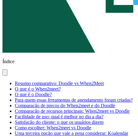
Índice
Resumo comparativo: Doodle vs When2Meet
O que é o When2meet?
O que é o Doodle?
Para quem essas ferramentas de agendamento foram criadas?
Comparação de preços do When2meet e do Doodle
Comparação de recursos principais: When2meet vs Doodle
Facilidade de uso: qual é melhor no dia a dia?
Satisfação do cliente: o que os usuários dizem
Como escolher: When2meet vs Doodle
Uma terceira opção que vale a pena considerar: Koalendar