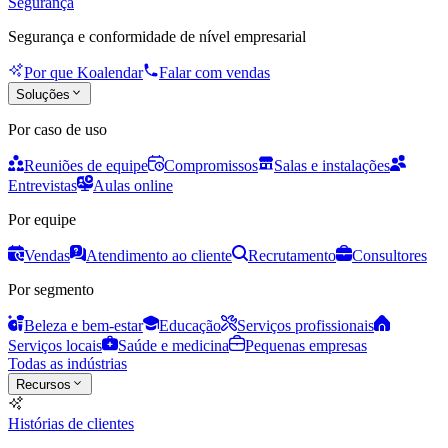
Segurança
Segurança e conformidade de nível empresarial
Por que Koalendar
Falar com vendas
Soluções
Por caso de uso
Reuniões de equipe
Compromissos
Salas e instalações
Entrevistas
Aulas online
Por equipe
Vendas
Atendimento ao cliente
Recrutamento
Consultores
Por segmento
Beleza e bem-estar
Educação
Serviços profissionais
Serviços locais
Saúde e medicina
Pequenas empresas
Todas as indústrias
Recursos
Histórias de clientes