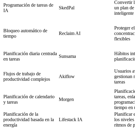
Convertir l
Programación de tareas de
SkedPal
un plan de
IA
inteligente
Proteger e
Bloqueo automático de
Reclaim AI
concentraci
tiempo
flexibles
Planificación diaria centrada
Hábitos in
Sunsama
en tareas
planificaci
Usuarios 
Flujos de trabajo de
Akiflow
gestionan 
productividad complejos
tareas
Planificaci
Planificación de calendario
tareas, enl
Morgen
y tareas
programaci
tiempo en 
Planificación de la
Planificar 
productividad basada en la
Lifestack IA
los niveles
energía
ritmos de 