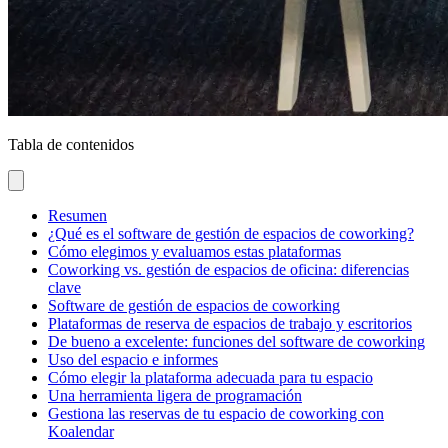
Tabla de contenidos
Resumen
¿Qué es el software de gestión de espacios de coworking?
Cómo elegimos y evaluamos estas plataformas
Coworking vs. gestión de espacios de oficina: diferencias
clave
Software de gestión de espacios de coworking
Plataformas de reserva de espacios de trabajo y escritorios
De bueno a excelente: funciones del software de coworking
Uso del espacio e informes
Cómo elegir la plataforma adecuada para tu espacio
Una herramienta ligera de programación
Gestiona las reservas de tu espacio de coworking con
Koalendar