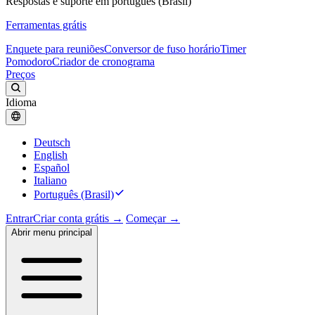
Respostas e suporte em português (Brasil)
Ferramentas grátis
Enquete para reuniões
Conversor de fuso horário
Timer
Pomodoro
Criador de cronograma
Preços
Idioma
Deutsch
English
Español
Italiano
Português (Brasil)
Entrar
Criar conta grátis →
Começar →
Abrir menu principal