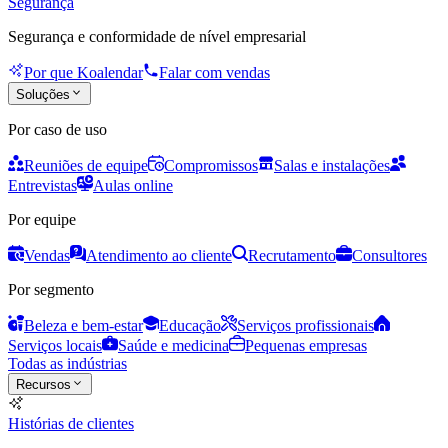
Segurança
Segurança e conformidade de nível empresarial
Por que Koalendar
Falar com vendas
Soluções
Por caso de uso
Reuniões de equipe
Compromissos
Salas e instalações
Entrevistas
Aulas online
Por equipe
Vendas
Atendimento ao cliente
Recrutamento
Consultores
Por segmento
Beleza e bem-estar
Educação
Serviços profissionais
Serviços locais
Saúde e medicina
Pequenas empresas
Todas as indústrias
Recursos
Histórias de clientes