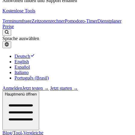
Antworten finden und Support erhalten
Kostenlose Tools
Terminumfrage
Zeitzonenrechner
Pomodoro-Timer
Dienstplaner
Preise
Sprache auswählen
Deutsch
English
Español
Italiano
Português (Brasil)
Anmelden
Jetzt testen →
Jetzt starten →
Hauptmenü öffnen
Blog
/
Tool-Vergleiche