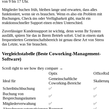
von 9 bis 17 Uhr.
Mitglieder buchen früh, bleiben lange und erwarten, dass alles
funktioniert, wenn sie es brauchen. Wenn es also ein Problem mit
Buchungen, Check-ins oder Verfügbarkeit gibt, macht ein
reaktionsschneller Support einen echten Unterschied.
Zuverlässiger Kundensupport ist wichtig, denn wenn Ihr System
ausfällt, spüren Sie das in Ihrem Betrieb sofort. Und in einem stark
frequentierten Gemeinschaftsbereich ist genau diese Art von Stress
das Letzte, was Sie brauchen.
Vergleichstabelle (Beste Coworking-Management-
Software)
Scroll right to see how they compare →
Optix
OfficeRn
Gemeinschaftliche
Ideal für
Skalierun
Coworking-Bereiche
Schreibtischbuchung
✅
✅
Buchung von
✅
✅
Besprechungsräumen
Mitgliederverwaltung
✅
✅
Abrechnungsautomatisierung
Begrenzt
✅