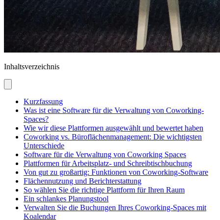
Inhaltsverzeichnis
Kurzfassung
Was ist eine Software für die Verwaltung von Coworking-
Spaces?
Wie wir diese Plattformen ausgewählt und bewertet haben
Coworking vs. Büroflächenmanagement: Die wichtigsten
Unterschiede
Software für die Verwaltung von Coworking Spaces
Plattformen für Arbeitsplatz- und Schreibtischbuchung
Von gut zu großartig: Funktionen von Coworking-Software
Flächennutzung und Berichterstattung
So wählen Sie die richtige Plattform für Ihren Raum
Ein schlankes Planungstool
Verwalten Sie die Buchungen Ihres Coworking-Spaces mit
Koalendar