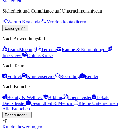
Sicherheit
Sicherheit und Compliance auf Unternehmensniveau
Warum Koalendar
Vertrieb kontaktieren
Lösungen
Nach Anwendungsfall
Team-Meetings
Termine
Räume & Einrichtungen
Interviews
Online-Kurse
Nach Team
Vertrieb
Kundenservice
Recruiting
Berater
Nach Branche
Beauty & Wellness
Bildung
Dienstleister
Lokale
Dienstleister
Gesundheit & Medizin
Kleine Unternehmen
Alle Branchen
Ressourcen
Kundenbewertungen