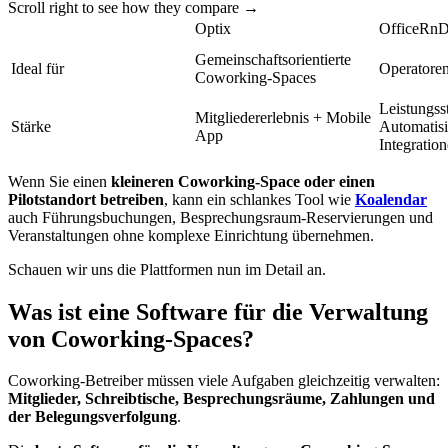
Scroll right to see how they compare →
Optix
OfficeRn
Gemeinschaftsorientierte
Ideal für
Operatore
Coworking-Spaces
Leistungss
Mitgliedererlebnis + Mobile
Stärke
Automatis
App
Integratio
Wenn Sie einen
kleineren Coworking-Space oder einen
Pilotstandort betreiben
, kann ein schlankes Tool wie
Koalendar
auch Führungsbuchungen, Besprechungsraum-Reservierungen und
Veranstaltungen ohne komplexe Einrichtung übernehmen.
Schauen wir uns die Plattformen nun im Detail an.
Was ist eine Software für die Verwaltung
von Coworking-Spaces?
Coworking-Betreiber müssen viele Aufgaben gleichzeitig verwalten:
Mitglieder, Schreibtische, Besprechungsräume, Zahlungen und
der Belegungsverfolgung
.