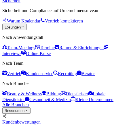
Sicherheit
Sicherheit und Compliance auf Unternehmensniveau
Warum Koalendar
Vertrieb kontaktieren
Lösungen
Nach Anwendungsfall
Team-Meetings
Termine
Räume & Einrichtungen
Interviews
Online-Kurse
Nach Team
Vertrieb
Kundenservice
Recruiting
Berater
Nach Branche
Beauty & Wellness
Bildung
Dienstleister
Lokale
Dienstleister
Gesundheit & Medizin
Kleine Unternehmen
Alle Branchen
Ressourcen
Kundenbewertungen