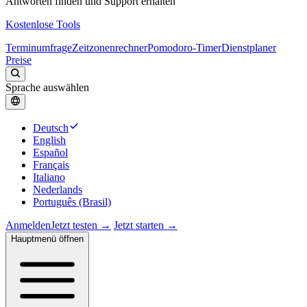
Antworten finden und Support erhalten
Kostenlose Tools
Terminumfrage
Zeitzonenrechner
Pomodoro-Timer
Dienstplaner
Preise
Sprache auswählen
Deutsch
English
Español
Français
Italiano
Nederlands
Português (Brasil)
Anmelden
Jetzt testen →
Jetzt starten →
Hauptmenü öffnen