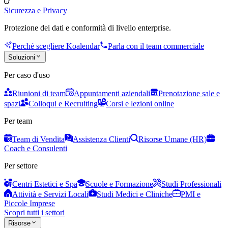
Sicurezza e Privacy
Protezione dei dati e conformità di livello enterprise.
Perché scegliere Koalendar
Parla con il team commerciale
Soluzioni
Per caso d'uso
Riunioni di team
Appuntamenti aziendali
Prenotazione sale e
spazi
Colloqui e Recruiting
Corsi e lezioni online
Per team
Team di Vendita
Assistenza Clienti
Risorse Umane (HR)
Coach e Consulenti
Per settore
Centri Estetici e Spa
Scuole e Formazione
Studi Professionali
Attività e Servizi Locali
Studi Medici e Cliniche
PMI e
Piccole Imprese
Scopri tutti i settori
Risorse