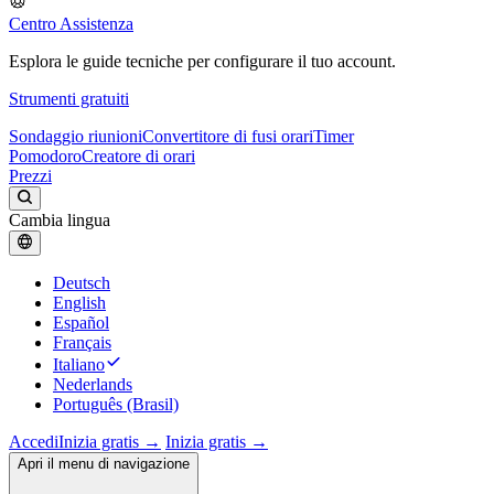
Centro Assistenza
Esplora le guide tecniche per configurare il tuo account.
Strumenti gratuiti
Sondaggio riunioni
Convertitore di fusi orari
Timer
Pomodoro
Creatore di orari
Prezzi
Cambia lingua
Deutsch
English
Español
Français
Italiano
Nederlands
Português (Brasil)
Accedi
Inizia gratis →
Inizia gratis →
Apri il menu di navigazione