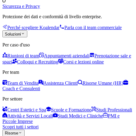
Sicurezza e Privacy
Protezione dei dati e conformità di livello enterprise.
Perché scegliere Koalendar
Parla con il team commerciale
Soluzioni
Per caso d'uso
Riunioni di team
Appuntamenti aziendali
Prenotazione sale e
spazi
Colloqui e Recruiting
Corsi e lezioni online
Per team
Team di Vendita
Assistenza Clienti
Risorse Umane (HR)
Coach e Consulenti
Per settore
Centri Estetici e Spa
Scuole e Formazione
Studi Professionali
Attività e Servizi Locali
Studi Medici e Cliniche
PMI e
Piccole Imprese
Scopri tutti i settori
Risorse