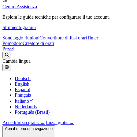
Centro Assistenza
Esplora le guide tecniche per configurare il tuo account.
Strumenti gratuiti
Sondaggio riunioni
Convertitore di fusi orari
Timer
Pomodoro
Creatore di orari
Prezzi
Cambia lingua
Deutsch
English
Español
Français
Italiano
Nederlands
Português (Brasil)
Accedi
Inizia gratis →
Inizia gratis →
Apri il menu di navigazione