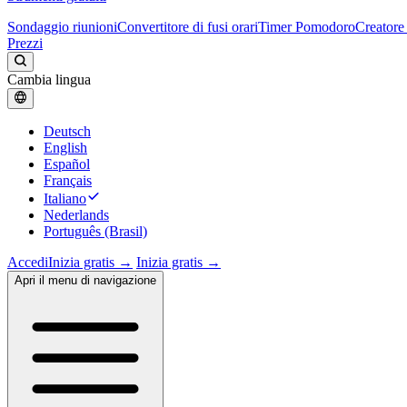
Sondaggio riunioni
Convertitore di fusi orari
Timer Pomodoro
Creatore 
Prezzi
Cambia lingua
Deutsch
English
Español
Français
Italiano
Nederlands
Português (Brasil)
Accedi
Inizia gratis →
Inizia gratis →
Apri il menu di navigazione