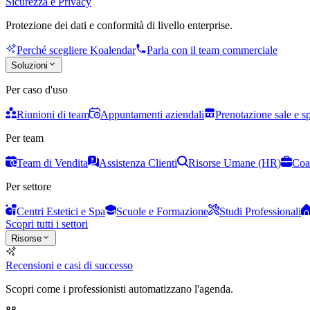
Sicurezza e Privacy
Protezione dei dati e conformità di livello enterprise.
Perché scegliere Koalendar
Parla con il team commerciale
Soluzioni
Per caso d'uso
Riunioni di team
Appuntamenti aziendali
Prenotazione sale e s
Per team
Team di Vendita
Assistenza Clienti
Risorse Umane (HR)
Coa
Per settore
Centri Estetici e Spa
Scuole e Formazione
Studi Professionali
Scopri tutti i settori
Risorse
Recensioni e casi di successo
Scopri come i professionisti automatizzano l'agenda.