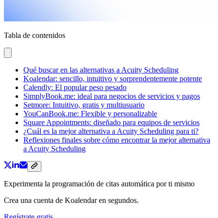
Tabla de contenidos
Qué buscar en las alternativas a Acuity Scheduling
Koalendar: sencillo, intuitivo y sorprendentemente potente
Calendly: El popular peso pesado
SimplyBook.me: ideal para negocios de servicios y pagos
Setmore: Intuitivo, gratis y multiusuario
YouCanBook.me: Flexible y personalizable
Square Appointments: diseñado para equipos de servicios
¿Cuál es la mejor alternativa a Acuity Scheduling para ti?
Reflexiones finales sobre cómo encontrar la mejor alternativa
a Acuity Scheduling
Experimenta la programación de citas automática por ti mismo
Crea una cuenta de Koalendar en segundos.
Regístrate gratis