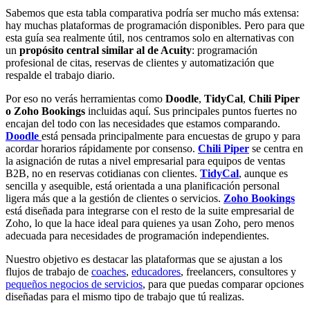
Sabemos que esta tabla comparativa podría ser mucho más extensa:
hay muchas plataformas de programación disponibles. Pero para que
esta guía sea realmente útil, nos centramos solo en alternativas con
un
propósito central similar al de Acuity
: programación
profesional de citas, reservas de clientes y automatización que
respalde el trabajo diario.
Por eso no verás herramientas como
Doodle
,
TidyCal
,
Chili Piper
o Zoho Bookings
incluidas aquí. Sus principales puntos fuertes no
encajan del todo con las necesidades que estamos comparando.
Doodle
está pensada principalmente para encuestas de grupo y para
acordar horarios rápidamente por consenso.
Chili Piper
se centra en
la asignación de rutas a nivel empresarial para equipos de ventas
B2B, no en reservas cotidianas con clientes.
TidyCal
, aunque es
sencilla y asequible, está orientada a una planificación personal
ligera más que a la gestión de clientes o servicios.
Zoho Bookings
está diseñada para integrarse con el resto de la suite empresarial de
Zoho, lo que la hace ideal para quienes ya usan Zoho, pero menos
adecuada para necesidades de programación independientes.
Nuestro objetivo es destacar las plataformas que se ajustan a los
flujos de trabajo de
coaches
,
educadores
, freelancers, consultores y
pequeños negocios de servicios
, para que puedas comparar opciones
diseñadas para el mismo tipo de trabajo que tú realizas.