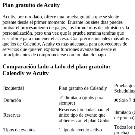
Plan gratuito de Acuity
Acuity, por otro lado, ofrece una prueba gratuita que se siente
potente desde el primer momento. Durante los siete días puedes
probar el procesamiento de pagos, los formularios de admisión y la
personalización, pero una vez que la prueba termina tendrás que
suscribirte para mantener el acceso. Con precios iniciales más altos
que los de Calendly, Acuity es más adecuada para proveedores de
servicios que quieren explorar funciones avanzadas desde el
principio antes de comprometerse con un plan de pago.
Comparación lado a lado del plan gratuito:
Calendly vs Acuity
Prueba gra
[izquierda]
Plan gratuito de Calendly
Schedulin
✅ Ilimitado (gratis para
Duración
❌ Solo 7 d
siempre)
Reservas ilimitadas para el
Ilimitado (
Reservas
único tipo de evento que
de prueba)
obtienes con el plan Gratis
Todos los t
Tipos de eventos
1 tipo de evento activo
prueba)