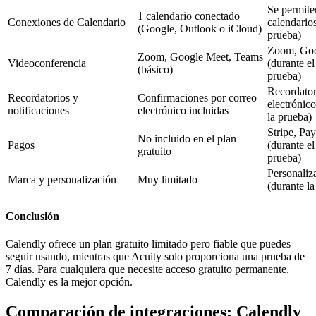
Se permite
1 calendario conectado
Conexiones de Calendario
calendarios
(Google, Outlook o iCloud)
prueba)
Zoom, Goo
Zoom, Google Meet, Teams
Videoconferencia
(durante el
(básico)
prueba)
Recordator
Recordatorios y
Confirmaciones por correo
electrónic
notificaciones
electrónico incluidas
la prueba)
Stripe, Pa
No incluido en el plan
Pagos
(durante el
gratuito
prueba)
Personaliz
Marca y personalización
Muy limitado
(durante la
Conclusión
Calendly ofrece un plan gratuito limitado pero fiable que puedes
seguir usando, mientras que Acuity solo proporciona una prueba de
7 días. Para cualquiera que necesite acceso gratuito permanente,
Calendly es la mejor opción.
Comparación de integraciones: Calendly