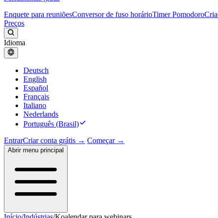
Enquete para reuniões
Conversor de fuso horário
Timer Pomodoro
Cria
Preços
Idioma
Deutsch
English
Español
Français
Italiano
Nederlands
Português (Brasil)
Entrar
Criar conta grátis →
Começar →
Abrir menu principal
Início
/
Indústrias
/
Koalendar para webinars