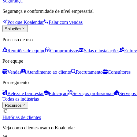
Segurança
Segurança e conformidade de nível empresarial
Por que Koalendar
Falar com vendas
Soluções
Por caso de uso
Reuniões de equipe
Compromissos
Salas e instalações
Entrev
Por equipe
Vendas
Atendimento ao cliente
Recrutamento
Consultores
Por segmento
Beleza e bem-estar
Educação
Serviços profissionais
Serviços 
Todas as indústrias
Recursos
Histórias de clientes
Veja como clientes usam o Koalendar