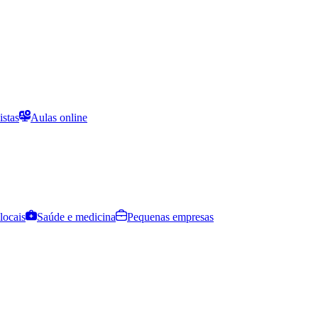
istas
Aulas online
locais
Saúde e medicina
Pequenas empresas