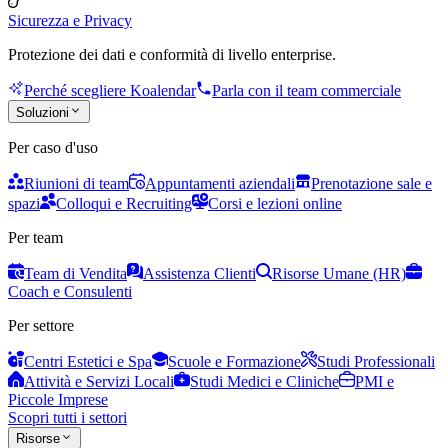
Sicurezza e Privacy
Protezione dei dati e conformità di livello enterprise.
Perché scegliere Koalendar
Parla con il team commerciale
Soluzioni
Per caso d'uso
Riunioni di team
Appuntamenti aziendali
Prenotazione sale e
spazi
Colloqui e Recruiting
Corsi e lezioni online
Per team
Team di Vendita
Assistenza Clienti
Risorse Umane (HR)
Coach e Consulenti
Per settore
Centri Estetici e Spa
Scuole e Formazione
Studi Professionali
Attività e Servizi Locali
Studi Medici e Cliniche
PMI e
Piccole Imprese
Scopri tutti i settori
Risorse