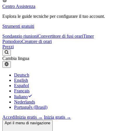
Centro Assistenza
Esplora le guide tecniche per configurare il tuo account.
Strumenti gratuiti
Sondaggio riunioni
Convertitore di fusi orari
Timer
Pomodoro
Creatore di orari
Prezzi
Cambia lingua
Deutsch
English
Español
Français
Italiano
Nederlands
Português (Brasil)
Accedi
Inizia gratis →
Inizia gratis →
Apri il menu di navigazione