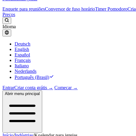
Enquete para reuniões
Conversor de fuso horário
Timer Pomodoro
Cria
Preços
Idioma
Deutsch
English
Español
Français
Italiano
Nederlands
Português (Brasil)
Entrar
Criar conta grátis →
Começar →
Abrir menu principal
Início
/
Indústrias
/
Koalendar para igrejas