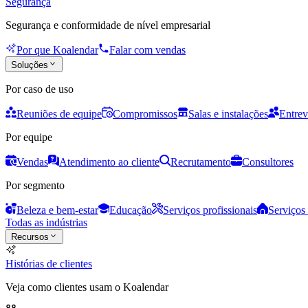
Segurança
Segurança e conformidade de nível empresarial
Por que Koalendar
Falar com vendas
Soluções
Por caso de uso
Reuniões de equipe
Compromissos
Salas e instalações
Entrev
Por equipe
Vendas
Atendimento ao cliente
Recrutamento
Consultores
Por segmento
Beleza e bem-estar
Educação
Serviços profissionais
Serviços 
Todas as indústrias
Recursos
Histórias de clientes
Veja como clientes usam o Koalendar