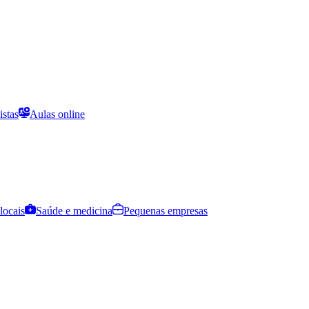
istas
Aulas online
locais
Saúde e medicina
Pequenas empresas