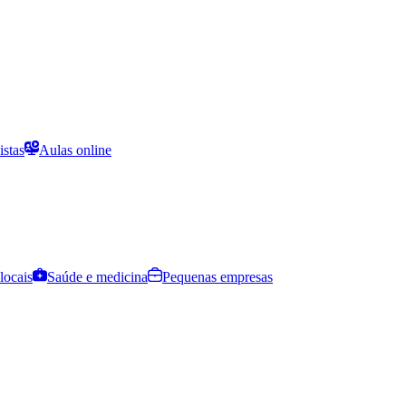
istas
Aulas online
locais
Saúde e medicina
Pequenas empresas