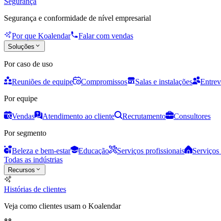
Segurança
Segurança e conformidade de nível empresarial
Por que Koalendar
Falar com vendas
Soluções
Por caso de uso
Reuniões de equipe
Compromissos
Salas e instalações
Entrev
Por equipe
Vendas
Atendimento ao cliente
Recrutamento
Consultores
Por segmento
Beleza e bem-estar
Educação
Serviços profissionais
Serviços 
Todas as indústrias
Recursos
Histórias de clientes
Veja como clientes usam o Koalendar