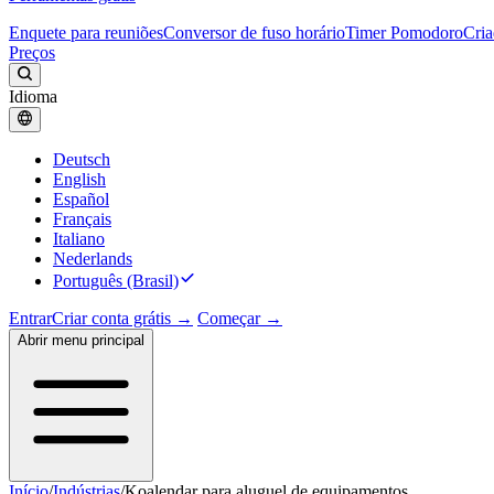
Enquete para reuniões
Conversor de fuso horário
Timer Pomodoro
Cria
Preços
Idioma
Deutsch
English
Español
Français
Italiano
Nederlands
Português (Brasil)
Entrar
Criar conta grátis →
Começar →
Abrir menu principal
Início
/
Indústrias
/
Koalendar para aluguel de equipamentos