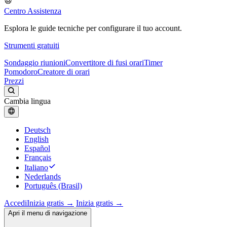
Centro Assistenza
Esplora le guide tecniche per configurare il tuo account.
Strumenti gratuiti
Sondaggio riunioni
Convertitore di fusi orari
Timer
Pomodoro
Creatore di orari
Prezzi
Cambia lingua
Deutsch
English
Español
Français
Italiano
Nederlands
Português (Brasil)
Accedi
Inizia gratis →
Inizia gratis →
Apri il menu di navigazione