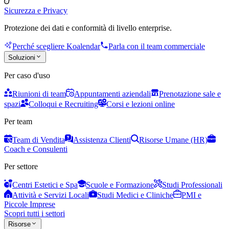
Sicurezza e Privacy
Protezione dei dati e conformità di livello enterprise.
Perché scegliere Koalendar
Parla con il team commerciale
Soluzioni
Per caso d'uso
Riunioni di team
Appuntamenti aziendali
Prenotazione sale e
spazi
Colloqui e Recruiting
Corsi e lezioni online
Per team
Team di Vendita
Assistenza Clienti
Risorse Umane (HR)
Coach e Consulenti
Per settore
Centri Estetici e Spa
Scuole e Formazione
Studi Professionali
Attività e Servizi Locali
Studi Medici e Cliniche
PMI e
Piccole Imprese
Scopri tutti i settori
Risorse