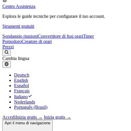
Centro Assistenza
Esplora le guide tecniche per configurare il tuo account.
Strumenti gratuiti
Sondaggio riunioni
Convertitore di fusi orari
Timer
Pomodoro
Creatore di orari
Prezzi
Cambia lingua
Deutsch
English
Español
Français
Italiano
Nederlands
Português (Brasil)
Accedi
Inizia gratis →
Inizia gratis →
Apri il menu di navigazione