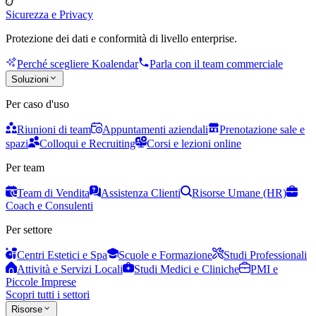
Sicurezza e Privacy
Protezione dei dati e conformità di livello enterprise.
Perché scegliere Koalendar
Parla con il team commerciale
Soluzioni
Per caso d'uso
Riunioni di team
Appuntamenti aziendali
Prenotazione sale e
spazi
Colloqui e Recruiting
Corsi e lezioni online
Per team
Team di Vendita
Assistenza Clienti
Risorse Umane (HR)
Coach e Consulenti
Per settore
Centri Estetici e Spa
Scuole e Formazione
Studi Professionali
Attività e Servizi Locali
Studi Medici e Cliniche
PMI e
Piccole Imprese
Scopri tutti i settori
Risorse