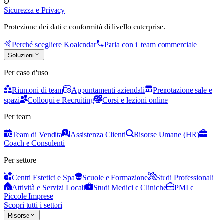
Sicurezza e Privacy
Protezione dei dati e conformità di livello enterprise.
Perché scegliere Koalendar
Parla con il team commerciale
Soluzioni
Per caso d'uso
Riunioni di team
Appuntamenti aziendali
Prenotazione sale e
spazi
Colloqui e Recruiting
Corsi e lezioni online
Per team
Team di Vendita
Assistenza Clienti
Risorse Umane (HR)
Coach e Consulenti
Per settore
Centri Estetici e Spa
Scuole e Formazione
Studi Professionali
Attività e Servizi Locali
Studi Medici e Cliniche
PMI e
Piccole Imprese
Scopri tutti i settori
Risorse