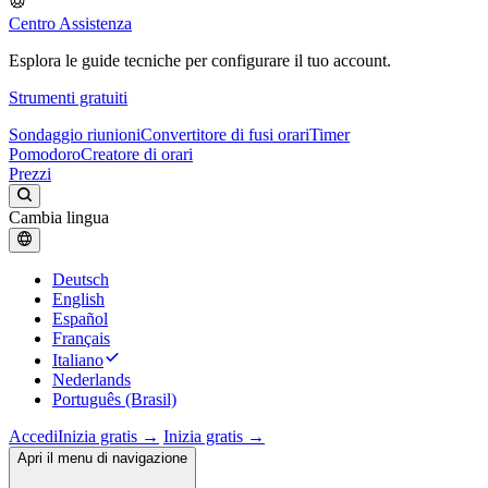
Centro Assistenza
Esplora le guide tecniche per configurare il tuo account.
Strumenti gratuiti
Sondaggio riunioni
Convertitore di fusi orari
Timer
Pomodoro
Creatore di orari
Prezzi
Cambia lingua
Deutsch
English
Español
Français
Italiano
Nederlands
Português (Brasil)
Accedi
Inizia gratis →
Inizia gratis →
Apri il menu di navigazione