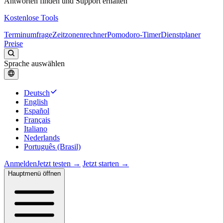
Antworten finden und Support erhalten
Kostenlose Tools
Terminumfrage
Zeitzonenrechner
Pomodoro-Timer
Dienstplaner
Preise
Sprache auswählen
Deutsch
English
Español
Français
Italiano
Nederlands
Português (Brasil)
Anmelden
Jetzt testen →
Jetzt starten →
Hauptmenü öffnen