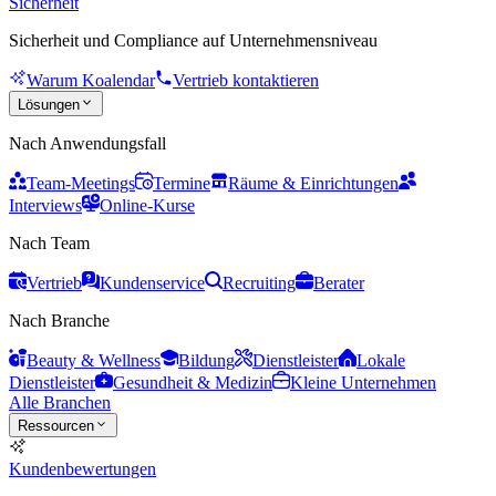
Sicherheit
Sicherheit und Compliance auf Unternehmensniveau
Warum Koalendar
Vertrieb kontaktieren
Lösungen
Nach Anwendungsfall
Team-Meetings
Termine
Räume & Einrichtungen
Interviews
Online-Kurse
Nach Team
Vertrieb
Kundenservice
Recruiting
Berater
Nach Branche
Beauty & Wellness
Bildung
Dienstleister
Lokale
Dienstleister
Gesundheit & Medizin
Kleine Unternehmen
Alle Branchen
Ressourcen
Kundenbewertungen