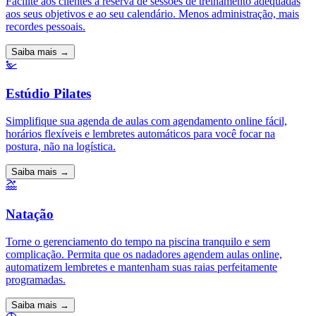
Facilite aos clientes a reserva de sessões de treinamento adequadas
aos seus objetivos e ao seu calendário. Menos administração, mais
recordes pessoais.
Saiba mais →
Estúdio Pilates
Simplifique sua agenda de aulas com agendamento online fácil,
horários flexíveis e lembretes automáticos para você focar na
postura, não na logística.
Saiba mais →
Natação
Torne o gerenciamento do tempo na piscina tranquilo e sem
complicação. Permita que os nadadores agendem aulas online,
automatizem lembretes e mantenham suas raias perfeitamente
programadas.
Saiba mais →