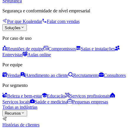
Segurança
Segurança e conformidade de nível empresarial
Por que Koalendar
Falar com vendas
Soluções
Por caso de uso
Reuniões de equipe
Compromissos
Salas e instalações
Entrevistas
Aulas online
Por equipe
Vendas
Atendimento ao cliente
Recrutamento
Consultores
Por segmento
Beleza e bem-estar
Educação
Serviços profissionais
Serviços locais
Saúde e medicina
Pequenas empresas
Todas as indústrias
Recursos
Histórias de clientes