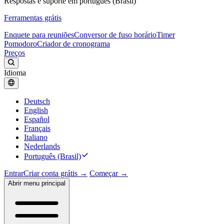
Respostas e suporte em português (Brasil)
Ferramentas grátis
Enquete para reuniões
Conversor de fuso horário
Timer
Pomodoro
Criador de cronograma
Preços
Idioma
Deutsch
English
Español
Français
Italiano
Nederlands
Português (Brasil)
Entrar
Criar conta grátis →
Começar →
Abrir menu principal