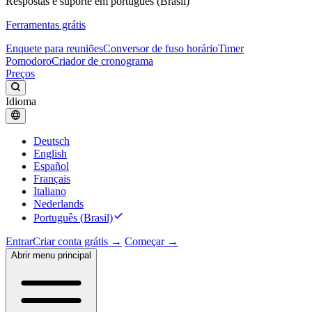
Respostas e suporte em português (Brasil)
Ferramentas grátis
Enquete para reuniões
Conversor de fuso horário
Timer
Pomodoro
Criador de cronograma
Preços
Idioma
Deutsch
English
Español
Français
Italiano
Nederlands
Português (Brasil)
Entrar
Criar conta grátis →
Começar →
Abrir menu principal