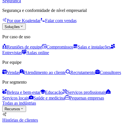
Segurança
Segurança e conformidade de nível empresarial
Por que Koalendar
Falar com vendas
Soluções
Por caso de uso
Reuniões de equipe
Compromissos
Salas e instalações
Entrevistas
Aulas online
Por equipe
Vendas
Atendimento ao cliente
Recrutamento
Consultores
Por segmento
Beleza e bem-estar
Educação
Serviços profissionais
Serviços locais
Saúde e medicina
Pequenas empresas
Todas as indústrias
Recursos
Histórias de clientes