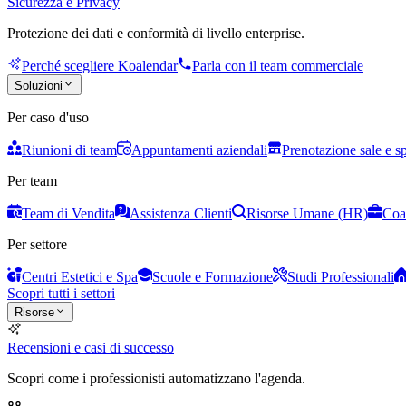
Sicurezza e Privacy
Protezione dei dati e conformità di livello enterprise.
Perché scegliere Koalendar
Parla con il team commerciale
Soluzioni
Per caso d'uso
Riunioni di team
Appuntamenti aziendali
Prenotazione sale e s
Per team
Team di Vendita
Assistenza Clienti
Risorse Umane (HR)
Coa
Per settore
Centri Estetici e Spa
Scuole e Formazione
Studi Professionali
Scopri tutti i settori
Risorse
Recensioni e casi di successo
Scopri come i professionisti automatizzano l'agenda.