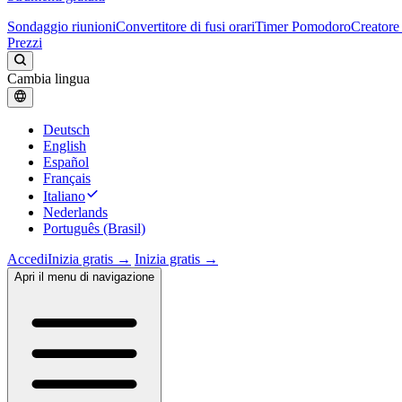
Sondaggio riunioni
Convertitore di fusi orari
Timer Pomodoro
Creatore 
Prezzi
Cambia lingua
Deutsch
English
Español
Français
Italiano
Nederlands
Português (Brasil)
Accedi
Inizia gratis →
Inizia gratis →
Apri il menu di navigazione