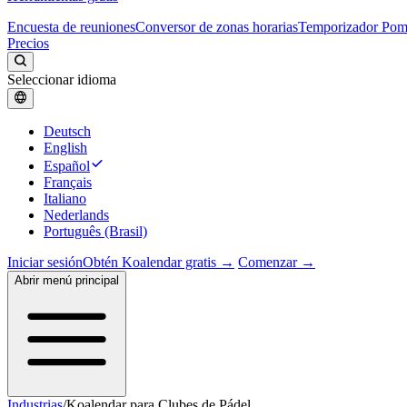
Encuesta de reuniones
Conversor de zonas horarias
Temporizador Po
Precios
Seleccionar idioma
Deutsch
English
Español
Français
Italiano
Nederlands
Português (Brasil)
Iniciar sesión
Obtén Koalendar gratis →
Comenzar →
Abrir menú principal
Industrias
/
Koalendar para Clubes de Pádel