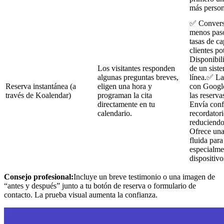
más person
✅ Conversi
menos pas
tasas de c
clientes p
Disponibil
Los visitantes responden
de un sist
algunas preguntas breves,
línea.✅ La
Reserva instantánea (a
eligen una hora y
con Google
través de Koalendar)
programan la cita
las reserv
directamente en tu
Envía conf
calendario.
recordator
reduciendo
Ofrece una
fluida para 
especialme
dispositivo
Consejo profesional:
Incluye un breve testimonio o una imagen de
“antes y después” junto a tu botón de reserva o formulario de
contacto. La prueba visual aumenta la confianza.