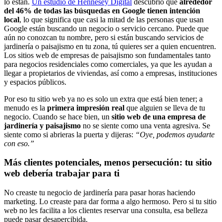
lo están.
Un estudio de Hennesey Digital
descubrió que
alrededor
del 46% de todas las búsquedas en Google tienen intención
local
, lo que significa que casi la mitad de las personas que usan
Google están buscando un negocio o servicio cercano. Puede que
aún no conozcan tu nombre, pero si están buscando servicios de
jardinería o paisajismo en tu zona, tú quieres ser a quien encuentren.
Los sitios web de empresas de paisajismo son fundamentales tanto
para negocios residenciales como comerciales, ya que les ayudan a
llegar a propietarios de viviendas, así como a empresas, instituciones
y espacios públicos.
Por eso tu sitio web ya no es solo un extra que está bien tener; a
menudo es la
primera impresión real
que alguien se lleva de tu
negocio. Cuando se hace bien, un
sitio web de una empresa de
jardinería y paisajismo
no se siente como una venta agresiva. Se
siente como si abrieras la puerta y dijeras:
“Oye, podemos ayudarte
con eso.”
Más clientes potenciales, menos persecución: tu sitio
web debería trabajar para ti
No creaste tu negocio de jardinería para pasar horas haciendo
marketing. Lo creaste para dar forma a algo hermoso. Pero si tu sitio
web no les facilita a los clientes reservar una consulta, esa belleza
puede pasar desapercibida.