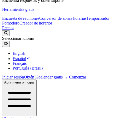
Encuentra respuestas y obtén soporte
Herramientas gratis
Encuesta de reuniones
Conversor de zonas horarias
Temporizador
Pomodoro
Creador de horarios
Precios
Seleccionar idioma
English
Español
Français
Português (Brasil)
Iniciar sesión
Obtén Koalendar gratis →
Comenzar →
Abrir menú principal