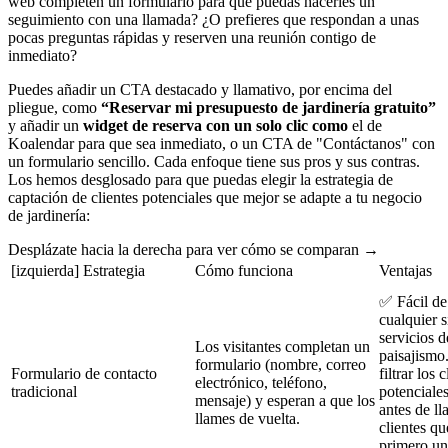
web completen un formulario para que puedas hacerles un
seguimiento con una llamada? ¿O prefieres que respondan a unas
pocas preguntas rápidas y reserven una reunión contigo de
inmediato?
Puedes añadir un CTA destacado y llamativo, por encima del
pliegue, como
“Reservar mi presupuesto de jardinería gratuito”
y añadir un
widget de reserva con un solo clic como
el de
Koalendar para que sea inmediato, o un CTA de "Contáctanos" con
un formulario sencillo. Cada enfoque tiene sus pros y sus contras.
Los hemos desglosado para que puedas elegir la estrategia de
captación de clientes potenciales que mejor se adapte a tu negocio
de jardinería:
Desplázate hacia la derecha para ver cómo se comparan →
[izquierda] Estrategia
Cómo funciona
Ventajas
✅ Fácil de
cualquier s
servicios d
Los visitantes completan un
paisajismo
formulario (nombre, correo
Formulario de contacto
filtrar los 
electrónico, teléfono,
tradicional
potenciale
mensaje) y esperan a que los
antes de l
llames de vuelta.
clientes qu
primero u