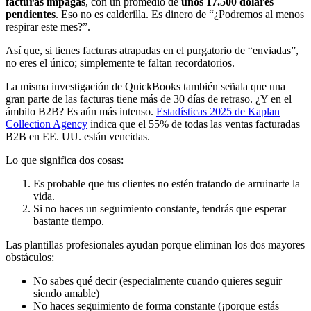
facturas impagas
, con un promedio de
unos 17.500 dólares
pendientes
. Eso no es calderilla. Es dinero de “¿Podremos al menos
respirar este mes?”.
Así que, si tienes facturas atrapadas en el purgatorio de “enviadas”,
no eres el único; simplemente te faltan recordatorios.
La misma investigación de QuickBooks también señala que una
gran parte de las facturas tiene más de 30 días de retraso. ¿Y en el
ámbito B2B? Es aún más intenso.
Estadísticas 2025 de Kaplan
Collection Agency
indica que el 55% de todas las ventas facturadas
B2B en EE. UU. están vencidas.
Lo que significa dos cosas:
Es probable que tus clientes no estén tratando de arruinarte la
vida.
Si no haces un seguimiento constante, tendrás que esperar
bastante tiempo.
Las plantillas profesionales ayudan porque eliminan los dos mayores
obstáculos:
No sabes qué decir (especialmente cuando quieres seguir
siendo amable)
No haces seguimiento de forma constante (¡porque estás