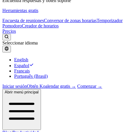
Encuentra respuestas y obtén soporte
Herramientas gratis
Encuesta de reuniones
Conversor de zonas horarias
Temporizador
Pomodoro
Creador de horarios
Precios
Seleccionar idioma
English
Español
Français
Português (Brasil)
Iniciar sesión
Obtén Koalendar gratis →
Comenzar →
Abrir menú principal