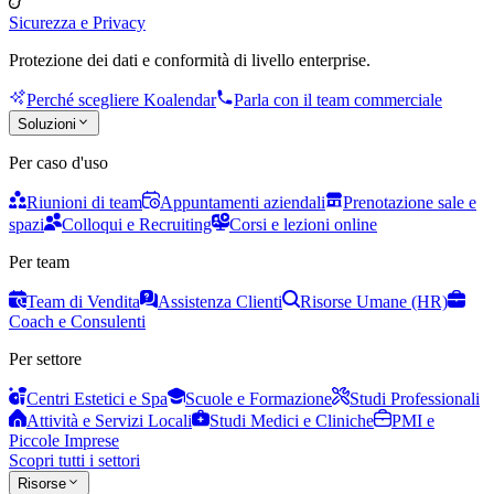
Sicurezza e Privacy
Protezione dei dati e conformità di livello enterprise.
Perché scegliere Koalendar
Parla con il team commerciale
Soluzioni
Per caso d'uso
Riunioni di team
Appuntamenti aziendali
Prenotazione sale e
spazi
Colloqui e Recruiting
Corsi e lezioni online
Per team
Team di Vendita
Assistenza Clienti
Risorse Umane (HR)
Coach e Consulenti
Per settore
Centri Estetici e Spa
Scuole e Formazione
Studi Professionali
Attività e Servizi Locali
Studi Medici e Cliniche
PMI e
Piccole Imprese
Scopri tutti i settori
Risorse