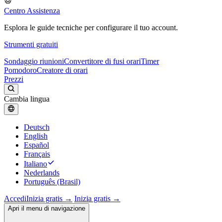
Centro Assistenza
Esplora le guide tecniche per configurare il tuo account.
Strumenti gratuiti
Sondaggio riunioni
Convertitore di fusi orari
Timer
Pomodoro
Creatore di orari
Prezzi
Cambia lingua
Deutsch
English
Español
Français
Italiano
Nederlands
Português (Brasil)
Accedi
Inizia gratis →
Inizia gratis →
Apri il menu di navigazione