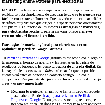
marketing online exitosas para electricistas
El “SEO” puede sonar como jerga técnica al principio, pero en
realidad se trata simplemente de
asegurarte de que tu negocio sea
fácil de encontrar en Internet
. Puedes verlo como colocar señales
de tráfico muy visibles que dirigen el flujo de personas directamente
a tu puerta. Es el núcleo de las
mejores estrategias de marketing
para electricistas locales
y, para la mayoría, ofrece el
mayor
retorno sobre el tiempo invertido
.
Estrategias de marketing local para electricistas: cómo
optimizar tu perfil de Google Business
Tu
Perfil de Empresa en Google
gratuito es ese ícono con el logo de
tu empresa, el horario de apertura y las reseñas en la página de
resultados de búsqueda. Es como tu
puerta de entrada digital
. En
la mayoría de los casos, es la
única
información que un posible
cliente verá antes de ponerse en contacto contigo… o con tu
competencia.
Asegurarte de que quede bien
es más fácil de lo que
crees y es
muy importante
.
Reclama tu negocio:
Si aún no te has registrado en Google,
¡hazlo ahora! Puedes
ir aquí para reclamar tu Perfil de
Empresa en Google
. Es un proceso sencillo que hace que tu
negocio sea oficial en línea y es tu primer paso para aparecer