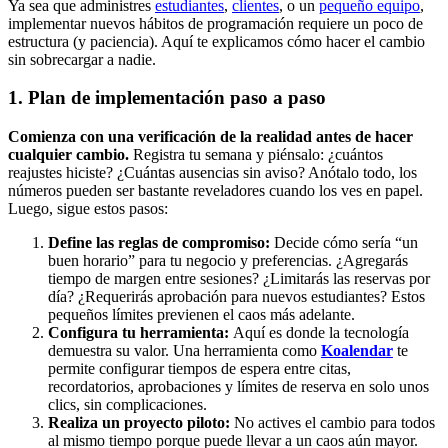
Ya sea que administres
estudiantes
,
clientes
, o un
pequeño equipo
,
implementar nuevos hábitos de programación requiere un poco de
estructura (y paciencia). Aquí te explicamos cómo hacer el cambio
sin sobrecargar a nadie.
1. Plan de implementación paso a paso
Comienza con una verificación de la realidad antes de hacer
cualquier cambio.
Registra tu semana y piénsalo: ¿cuántos
reajustes hiciste? ¿Cuántas ausencias sin aviso? Anótalo todo, los
números pueden ser bastante reveladores cuando los ves en papel.
Luego, sigue estos pasos:
Define las reglas de compromiso:
Decide cómo sería “un
buen horario” para tu negocio y preferencias. ¿Agregarás
tiempo de margen entre sesiones? ¿Limitarás las reservas por
día? ¿Requerirás aprobación para nuevos estudiantes? Estos
pequeños límites previenen el caos más adelante.
Configura tu herramienta:
Aquí es donde la tecnología
demuestra su valor. Una herramienta como
Koalendar
te
permite configurar tiempos de espera entre citas,
recordatorios, aprobaciones y límites de reserva en solo unos
clics, sin complicaciones.
Realiza un proyecto piloto:
No actives el cambio para todos
al mismo tiempo porque puede llevar a un caos aún mayor.