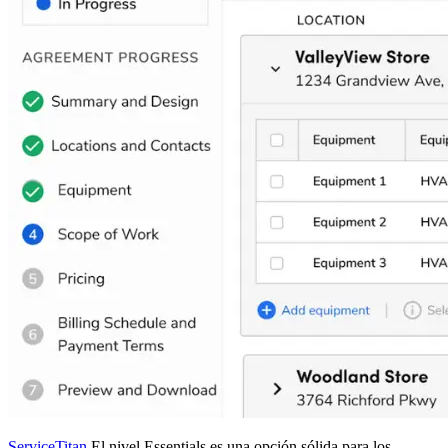
ServiceTitan
El nivel Essentials es una opción sólida para los