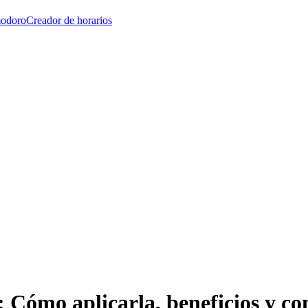
modoro
Creador de horarios
 Cómo aplicarla, beneficios y co