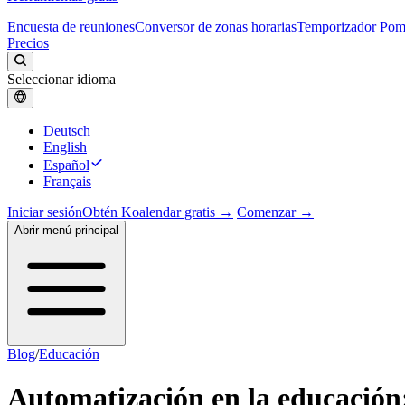
Encuesta de reuniones
Conversor de zonas horarias
Temporizador Po
Precios
Seleccionar idioma
Deutsch
English
Español
Français
Iniciar sesión
Obtén Koalendar gratis →
Comenzar →
Abrir menú principal
Blog
/
Educación
Automatización en la educación: