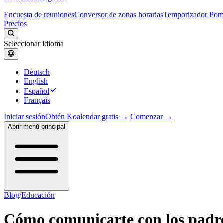
Encuesta de reuniones
Conversor de zonas horarias
Temporizador Po
Precios
Seleccionar idioma
Deutsch
English
Español
Français
Iniciar sesión
Obtén Koalendar gratis →
Comenzar →
Abrir menú principal
Blog
/
Educación
Cómo comunicarte con los padre