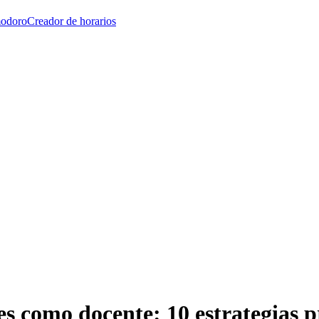
modoro
Creador de horarios
s como docente: 10 estrategias 