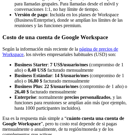
para llamadas grupales. Para llamadas desde el móvil y
conversaciones 1:1, no hay límite de tiempo.
Versión de pago
: Incluida en los planes de Workspace
(Business/Enterprise), donde se amplían los límites de las
reuniones y las funciones premium.
Costo de una cuenta de Google Workspace
Según la información más reciente de la
página de precios de
Workspace
, los niveles empresariales habituales (USD) son:
Business Starter
:
7 US$/usuario/mes
(compromiso de 1
año) o
8,40 US$
facturado mensualmente
Business Estándar
:
14 $/usuario/mes
(compromiso de 1
año) o
16,80 $
facturado mensualmente
Business Plus
:
22 $/usuario/mes
(compromiso de 1 año) o
26,40 $
facturado mensualmente
Enterprise
: normalmente
precios personalizados
, y las
funciones para reuniones se amplían aún más (por ejemplo,
hasta 1000 participantes incluidos).
Esa es la respuesta más simple a “
cuánto cuesta una cuenta de
Google Workspace
”, pero tu costo real depende de si pagas
mensualmente o anualmente, de tu región/moneda y de los
complementos que actives.