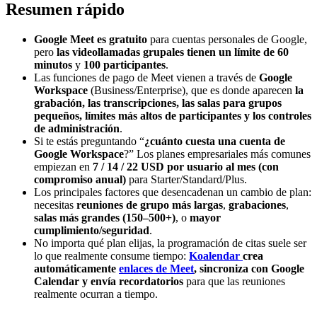
Resumen rápido
Google Meet es gratuito
para cuentas personales de Google,
pero
las videollamadas grupales tienen un límite de 60
minutos
y
100 participantes
.
Las funciones de pago de Meet vienen a través de
Google
Workspace
(Business/Enterprise), que es donde aparecen
la
grabación, las transcripciones, las salas para grupos
pequeños, límites más altos de participantes y los controles
de administración
.
Si te estás preguntando “
¿cuánto cuesta una cuenta de
Google Workspace
?” Los planes empresariales más comunes
empiezan en
7 / 14 / 22 USD por usuario al mes (con
compromiso anual)
para Starter/Standard/Plus.
Los principales factores que desencadenan un cambio de plan:
necesitas
reuniones de grupo más largas
,
grabaciones
,
salas más grandes (150–500+)
, o
mayor
cumplimiento/seguridad
.
No importa qué plan elijas, la programación de citas suele ser
lo que realmente consume tiempo:
Koalendar
crea
automáticamente
enlaces de Meet
, sincroniza con Google
Calendar y envía recordatorios
para que las reuniones
realmente ocurran a tiempo.