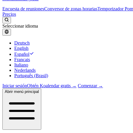
Encuesta de reuniones
Conversor de zonas horarias
Temporizador Po
Precios
Seleccionar idioma
Deutsch
English
Español
Français
Italiano
Nederlands
Português (Brasil)
Iniciar sesión
Obtén Koalendar gratis →
Comenzar →
Abrir menú principal