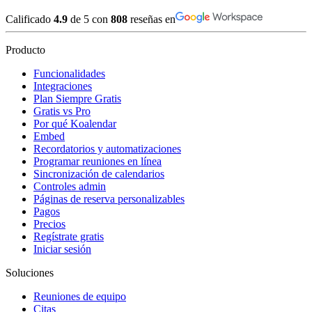
Calificado
4.9
de 5 con
808
reseñas en
Producto
Funcionalidades
Integraciones
Plan Siempre Gratis
Gratis vs Pro
Por qué Koalendar
Embed
Recordatorios y automatizaciones
Programar reuniones en línea
Sincronización de calendarios
Controles admin
Páginas de reserva personalizables
Pagos
Precios
Regístrate gratis
Iniciar sesión
Soluciones
Reuniones de equipo
Citas