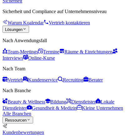
Sicherheit
Sicherheit und Compliance auf Unternehmensniveau
Warum Koalendar
Vertrieb kontaktieren
Lösungen
Nach Anwendungsfall
Team-Meetings
Termine
Räume & Einrichtungen
Interviews
Online-Kurse
Nach Team
Vertrieb
Kundenservice
Recruiting
Berater
Nach Branche
Beauty & Wellness
Bildung
Dienstleister
Lokale
Dienstleister
Gesundheit & Medizin
Kleine Unternehmen
Alle Branchen
Ressourcen
Kundenbewertungen