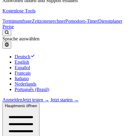
Antworten finden und Support erhalten
Kostenlose Tools
Terminumfrage
Zeitzonenrechner
Pomodoro-Timer
Dienstplaner
Preise
Sprache auswählen
Deutsch
English
Español
Français
Italiano
Nederlands
Português (Brasil)
Anmelden
Jetzt testen →
Jetzt starten →
Hauptmenü öffnen