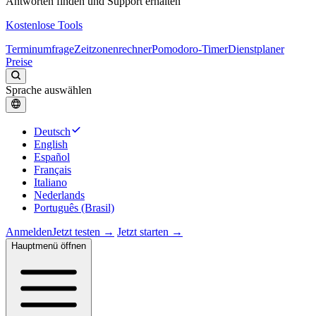
Antworten finden und Support erhalten
Kostenlose Tools
Terminumfrage
Zeitzonenrechner
Pomodoro-Timer
Dienstplaner
Preise
Sprache auswählen
Deutsch
English
Español
Français
Italiano
Nederlands
Português (Brasil)
Anmelden
Jetzt testen →
Jetzt starten →
Hauptmenü öffnen