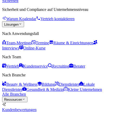
Sicherheit
Sicherheit und Compliance auf Unternehmensniveau
Warum Koalendar
Vertrieb kontaktieren
Lösungen
Nach Anwendungsfall
Team-Meetings
Termine
Räume & Einrichtungen
Interviews
Online-Kurse
Nach Team
Vertrieb
Kundenservice
Recruiting
Berater
Nach Branche
Beauty & Wellness
Bildung
Dienstleister
Lokale
Dienstleister
Gesundheit & Medizin
Kleine Unternehmen
Alle Branchen
Ressourcen
Kundenbewertungen