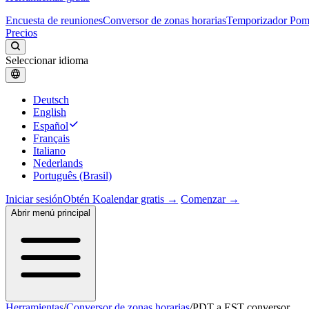
Encuesta de reuniones
Conversor de zonas horarias
Temporizador Po
Precios
Seleccionar idioma
Deutsch
English
Español
Français
Italiano
Nederlands
Português (Brasil)
Iniciar sesión
Obtén Koalendar gratis →
Comenzar →
Abrir menú principal
Herramientas
/
Conversor de zonas horarias
/
PDT a EST conversor