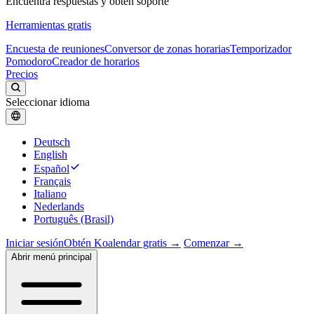
Encuentra respuestas y obtén soporte
Herramientas gratis
Encuesta de reuniones
Conversor de zonas horarias
Temporizador
Pomodoro
Creador de horarios
Precios
Seleccionar idioma
Deutsch
English
Español
Français
Italiano
Nederlands
Português (Brasil)
Iniciar sesión
Obtén Koalendar gratis →
Comenzar →
Abrir menú principal