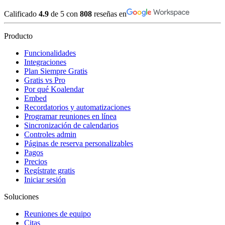
Calificado
4.9
de 5 con
808
reseñas en
Producto
Funcionalidades
Integraciones
Plan Siempre Gratis
Gratis vs Pro
Por qué Koalendar
Embed
Recordatorios y automatizaciones
Programar reuniones en línea
Sincronización de calendarios
Controles admin
Páginas de reserva personalizables
Pagos
Precios
Regístrate gratis
Iniciar sesión
Soluciones
Reuniones de equipo
Citas