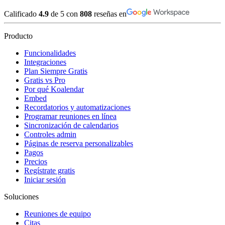
Calificado
4.9
de 5 con
808
reseñas en
Producto
Funcionalidades
Integraciones
Plan Siempre Gratis
Gratis vs Pro
Por qué Koalendar
Embed
Recordatorios y automatizaciones
Programar reuniones en línea
Sincronización de calendarios
Controles admin
Páginas de reserva personalizables
Pagos
Precios
Regístrate gratis
Iniciar sesión
Soluciones
Reuniones de equipo
Citas