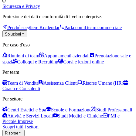
Sicurezza e Privacy
Protezione dei dati e conformità di livello enterprise.
Perché scegliere Koalendar
Parla con il team commerciale
Soluzioni
Per caso d'uso
Riunioni di team
Appuntamenti aziendali
Prenotazione sale e
spazi
Colloqui e Recruiting
Corsi e lezioni online
Per team
Team di Vendita
Assistenza Clienti
Risorse Umane (HR)
Coach e Consulenti
Per settore
Centri Estetici e Spa
Scuole e Formazione
Studi Professionali
Attività e Servizi Locali
Studi Medici e Cliniche
PMI e
Piccole Imprese
Scopri tutti i settori
Risorse