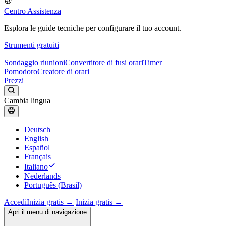
Centro Assistenza
Esplora le guide tecniche per configurare il tuo account.
Strumenti gratuiti
Sondaggio riunioni
Convertitore di fusi orari
Timer
Pomodoro
Creatore di orari
Prezzi
Cambia lingua
Deutsch
English
Español
Français
Italiano
Nederlands
Português (Brasil)
Accedi
Inizia gratis →
Inizia gratis →
Apri il menu di navigazione