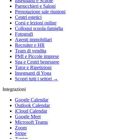
Insegnanti e Scuole
Parrucchieri e Saloni
Prenotazione sale riunioni
Centri estetici
Corsi e lezioni online
Colloqui scuola-famiglia
Fotografi
Agenti immobiliari
Recruiter e HR
Team di vendita
PMI e Piccole imprese
Spa e Centri benessere
Tutor e Ripetizioni
Insegnanti di Yoga
Scopri tutti i settori →
Integrazioni
Google Calendar
Outlook Calendar
iCloud Calendar
Google Meet
Microsoft Teams
Zoom
Stripe
Zapier