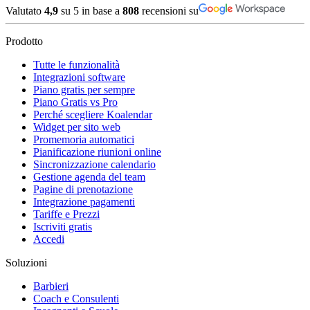
Valutato
4,9
su 5 in base a
808
recensioni su
Prodotto
Tutte le funzionalità
Integrazioni software
Piano gratis per sempre
Piano Gratis vs Pro
Perché scegliere Koalendar
Widget per sito web
Promemoria automatici
Pianificazione riunioni online
Sincronizzazione calendario
Gestione agenda del team
Pagine di prenotazione
Integrazione pagamenti
Tariffe e Prezzi
Iscriviti gratis
Accedi
Soluzioni
Barbieri
Coach e Consulenti