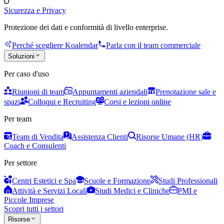
Sicurezza e Privacy
Protezione dei dati e conformità di livello enterprise.
Perché scegliere Koalendar
Parla con il team commerciale
Soluzioni
Per caso d'uso
Riunioni di team
Appuntamenti aziendali
Prenotazione sale e
spazi
Colloqui e Recruiting
Corsi e lezioni online
Per team
Team di Vendita
Assistenza Clienti
Risorse Umane (HR)
Coach e Consulenti
Per settore
Centri Estetici e Spa
Scuole e Formazione
Studi Professionali
Attività e Servizi Locali
Studi Medici e Cliniche
PMI e
Piccole Imprese
Scopri tutti i settori
Risorse