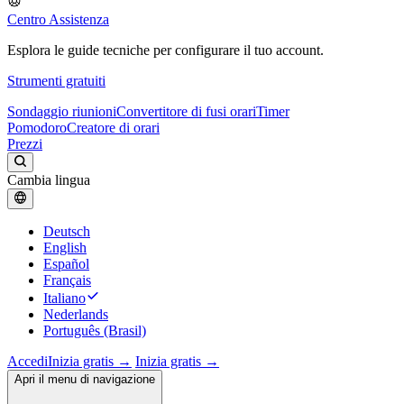
Centro Assistenza
Esplora le guide tecniche per configurare il tuo account.
Strumenti gratuiti
Sondaggio riunioni
Convertitore di fusi orari
Timer
Pomodoro
Creatore di orari
Prezzi
Cambia lingua
Deutsch
English
Español
Français
Italiano
Nederlands
Português (Brasil)
Accedi
Inizia gratis →
Inizia gratis →
Apri il menu di navigazione