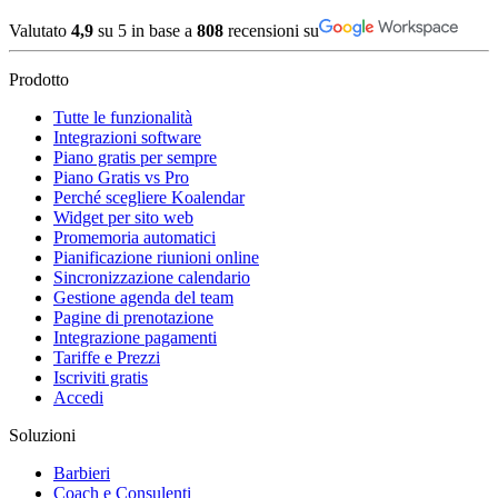
Valutato
4,9
su 5 in base a
808
recensioni su
Prodotto
Tutte le funzionalità
Integrazioni software
Piano gratis per sempre
Piano Gratis vs Pro
Perché scegliere Koalendar
Widget per sito web
Promemoria automatici
Pianificazione riunioni online
Sincronizzazione calendario
Gestione agenda del team
Pagine di prenotazione
Integrazione pagamenti
Tariffe e Prezzi
Iscriviti gratis
Accedi
Soluzioni
Barbieri
Coach e Consulenti