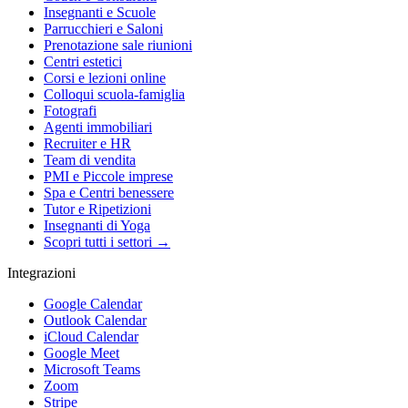
Insegnanti e Scuole
Parrucchieri e Saloni
Prenotazione sale riunioni
Centri estetici
Corsi e lezioni online
Colloqui scuola-famiglia
Fotografi
Agenti immobiliari
Recruiter e HR
Team di vendita
PMI e Piccole imprese
Spa e Centri benessere
Tutor e Ripetizioni
Insegnanti di Yoga
Scopri tutti i settori →
Integrazioni
Google Calendar
Outlook Calendar
iCloud Calendar
Google Meet
Microsoft Teams
Zoom
Stripe