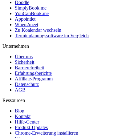
Doodle
SimplyBook.me
YouCanBook.me
Appointlet
When2meet
Zu Koalendar wechseln
Terminplanungssoftware im Vergleich
Unternehmen
Über uns
Sicherheit
Barrierefreiheit
Erfahrungsberichte
Affiliate-Programm
Datenschutz
AGB
Ressourcen
Blog
Kontakt
Hilfe-Center
Produkt-Updates
Chrome-Erweiterung installieren