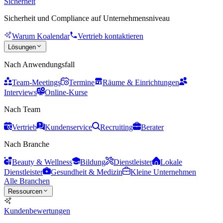
Sicherheit
Sicherheit und Compliance auf Unternehmensniveau
Warum Koalendar
Vertrieb kontaktieren
Lösungen
Nach Anwendungsfall
Team-Meetings
Termine
Räume & Einrichtungen
Interviews
Online-Kurse
Nach Team
Vertrieb
Kundenservice
Recruiting
Berater
Nach Branche
Beauty & Wellness
Bildung
Dienstleister
Lokale
Dienstleister
Gesundheit & Medizin
Kleine Unternehmen
Alle Branchen
Ressourcen
Kundenbewertungen