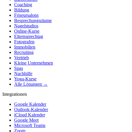
Coaching
Bildung
Friseursalons
Besprechungsräume
Nagelstudios
Online-Kurse
Elternsprechtag
Fotografen
Immobilien
Recruiting
Vertrieb
Kleine Unternehmen
Spas
Nachhilfe
Yoga-Kurse
Alle Lösungen →
Integrationen
Google Kalender
Outlook-Kalender
iCloud Kalender
Google Meet
Microsoft Teams
Zoom