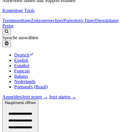
Antworten finden und Support erhalten
Kostenlose Tools
Terminumfrage
Zeitzonenrechner
Pomodoro-Timer
Dienstplaner
Preise
Sprache auswählen
Deutsch
English
Español
Français
Italiano
Nederlands
Português (Brasil)
Anmelden
Jetzt testen →
Jetzt starten →
Hauptmenü öffnen