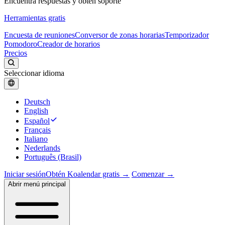
Encuentra respuestas y obtén soporte
Herramientas gratis
Encuesta de reuniones
Conversor de zonas horarias
Temporizador
Pomodoro
Creador de horarios
Precios
Seleccionar idioma
Deutsch
English
Español
Français
Italiano
Nederlands
Português (Brasil)
Iniciar sesión
Obtén Koalendar gratis →
Comenzar →
Abrir menú principal