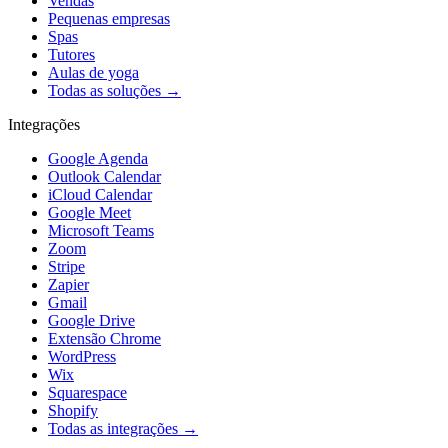
Vendas
Pequenas empresas
Spas
Tutores
Aulas de yoga
Todas as soluções →
Integrações
Google Agenda
Outlook Calendar
iCloud Calendar
Google Meet
Microsoft Teams
Zoom
Stripe
Zapier
Gmail
Google Drive
Extensão Chrome
WordPress
Wix
Squarespace
Shopify
Todas as integrações →