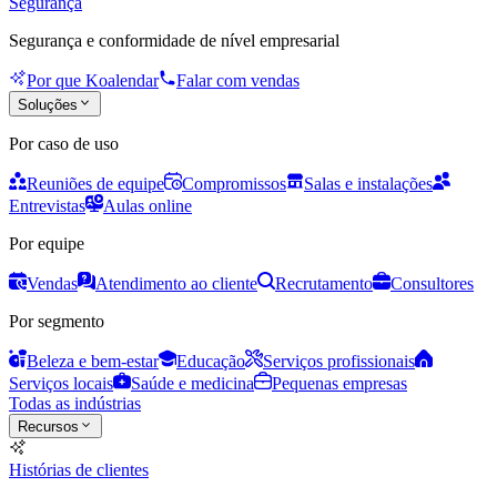
Segurança
Segurança e conformidade de nível empresarial
Por que Koalendar
Falar com vendas
Soluções
Por caso de uso
Reuniões de equipe
Compromissos
Salas e instalações
Entrevistas
Aulas online
Por equipe
Vendas
Atendimento ao cliente
Recrutamento
Consultores
Por segmento
Beleza e bem-estar
Educação
Serviços profissionais
Serviços locais
Saúde e medicina
Pequenas empresas
Todas as indústrias
Recursos
Histórias de clientes