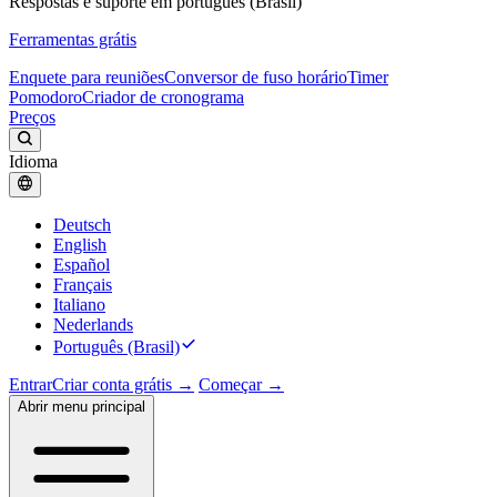
Respostas e suporte em português (Brasil)
Ferramentas grátis
Enquete para reuniões
Conversor de fuso horário
Timer
Pomodoro
Criador de cronograma
Preços
Idioma
Deutsch
English
Español
Français
Italiano
Nederlands
Português (Brasil)
Entrar
Criar conta grátis →
Começar →
Abrir menu principal