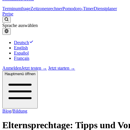
Terminumfrage
Zeitzonenrechner
Pomodoro-Timer
Dienstplaner
Preise
Sprache auswählen
Deutsch
English
Español
Français
Anmelden
Jetzt testen →
Jetzt starten →
Hauptmenü öffnen
Blog
/
Bildung
Elternsprechtage: Tipps und Vo