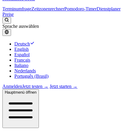
Terminumfrage
Zeitzonenrechner
Pomodoro-Timer
Dienstplaner
Preise
Sprache auswählen
Deutsch
English
Español
Français
Italiano
Nederlands
Português (Brasil)
Anmelden
Jetzt testen →
Jetzt starten →
Hauptmenü öffnen